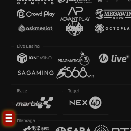
Live Casino
Race
Togel
Tap Me!
Olahraga