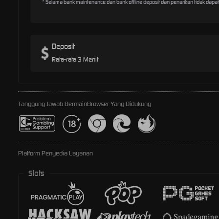
* Selama bank maintenance dan bank offline deposit dan penarikan tidak dapat
Deposit
Rata-rata 3 Menit
Tanggung Jawab Bermain
Browser Yang Didukung
Platform Penyedia Layanan
Slots