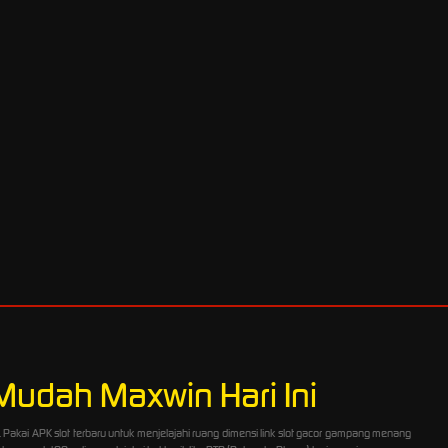
Mudah Maxwin Hari Ini
a. Pakai APK slot terbaru untuk menjelajahi ruang dimensi link slot gacor gampang menang