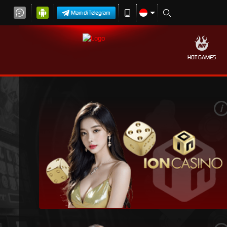
Main di Telegram
HOT GAMES
i