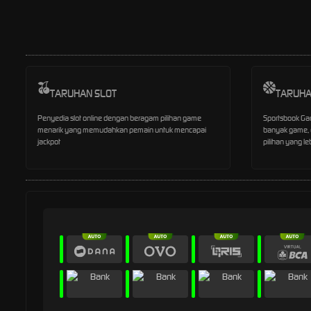
TARUHAN SLOT
TARUHA
Penyedia slot online dengan beragam pilihan game
Sportsbook Ga
menarik yang memudahkan pemain untuk mencapai
banyak game, o
jackpot
pilihan yang l