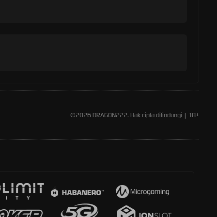
©2026 DRAGON222. Hak cipta dilindungi | 18+