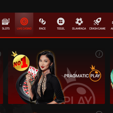
SLOTS
LIVE CASINO
RACE
TOGEL
OLAHRAGA
CRASH GAME
A
i