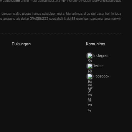
ame slot88 online mulai dari bet kecil. Jika RTP (Return-to-Player) lagi wangi segera gas
engan waktu proses hanya sekedipan mata. Menariknya, situs slot gacor hari ini juga
ding langsung aja daftar DRAGON222 spesialis link slot88 resmi gampang menang maxwin
Dukungan
Komunitas
Instagram
Twitter
Facebook