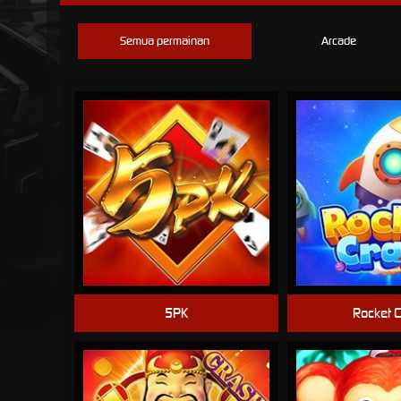
Semua permainan
Arcade
5PK
Rocket C