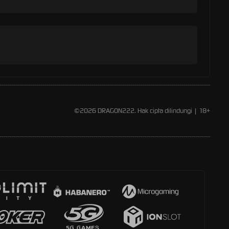
©2026 DRAGON222. Hak cipta dilindungi | 18+