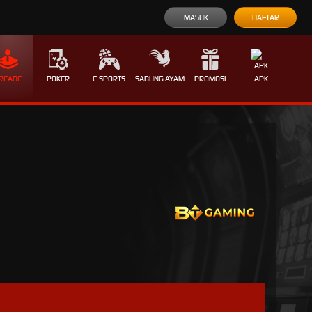
MASUK
DAFTAR
RCADE
POKER
E-SPORTS
SABUNG AYAM
PROMOSI
APK