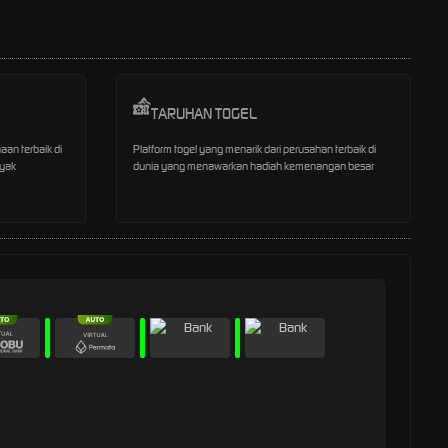
TARUHAN TOGEL
aan terbaik di
Platform togel yang menarik dari perusahan terbaik di
nyak
dunia yang menawarkan hadiah kemenangan besar