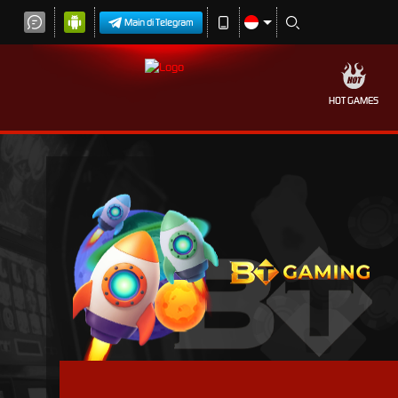
Main di Telegram
HOT GAMES